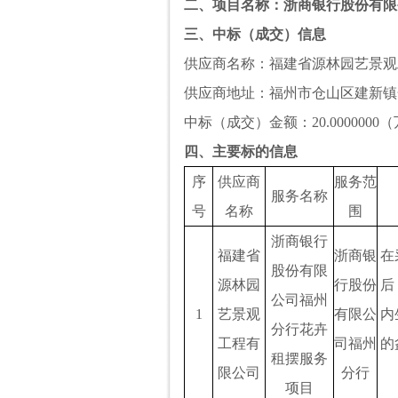
二、项目名称：浙商银行股份有限
三、中标（成交）信息
供应商名称：福建省源林园艺景观
供应商地址：福州市仓山区建新镇
中标（成交）金额：
20.000000
四、主要标的信息
序
供应商
服务范
服务名称
号
名称
围
浙商银行
福建省
浙商银
在
股份有限
源林园
行股份
后
公司福州
1
艺景观
有限公
内
分行花卉
工程有
司福州
的
租摆服务
限公司
分行
项目