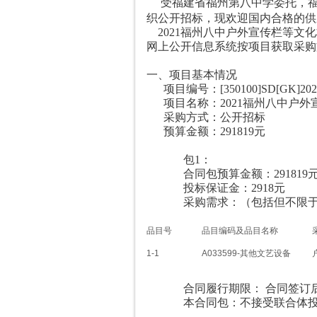
受
福建省福州第八中学
委托，
织公开招标，现欢迎国内合格的供
2021福州八中户外宣传栏等文
网上公开信息系统按项目获取采购文件，
一、项目基本情况
项目编号：
[350100]SD[GK]202
项目名称：
2021福州八中户
采购方式：公开招标
预算金额：291819元
包1：
合同包预算金额：291819
投标保证金：2918元
采购需求：（包括但不限于标
品目号
品目编码及品目名称
1-1
A033599-其他文艺设备
合同履行期限：
合同签订后 
本合同包：不接受联合体投