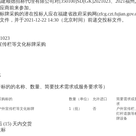
福建顺德招标代理有限公司
对
[350100]SD[GK]2021023
、
2021
应商前来参加。
化标牌采购
的潜在投标人应在福建省政府采购网(zfcg.czt.fujian.
并于2021-12-22 14:30（北京时间）前递交投标文件。
1023
外宣传栏等文化标牌采购
元
的的名称、数量、简要技术需求或服务要求等）
采购标的
数量（单位）
允许进口
简要需求或
求
户外宣传栏等文化标牌
1（批）
否
户外宣传栏
灯杆道旗等
牌设备
(15) 天内交货
标