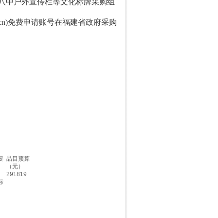
福州八中户外宣传栏等文化标牌采购
组
gov.cn)免费申请账号在福建省政府采购
要
品目预算
（元）
、
291819
标